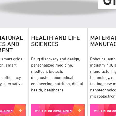
NATURAL
HEALTH AND LIFE
MATERIA
ES AND
SCIENCES
MANUFAC
MENT
 smart grids,
Drug discovery and design,
Robotics, auto
on, smart
personalized medicine,
industry 4.0,
medtech, biotech,
manufacturing
 efficiency,
diagnostics, biomedical
technology, n
, alternative
engineering, nutrition, digital
testing, new m
health, healthcare
nanotechnolog
microelectron
MATIONEN
WEITERE INFORMATIONEN
WEITERE INFO