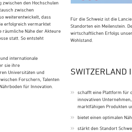
ung zwischen den Hochschulen
stausch zwischen
o weiterentwickelt, dass
Für die Schweiz ist die Lanci
ie erfolgreich vermarktet
Standorten ein Meilenstein. D
ie räumliche Nähe der Akteure
wirtschaftlichen Erfolgs uns
se statt. So entsteht
Wohlstand.
 und internationale
r sie ihre
SWITZERLAND 
ren Universitäten und
zwischen Forschern, Talenten
Nährboden für Innovation.
schafft eine Plattform fü
innovativen Unternehmen
marktfähigen Produkten un
bietet einen optimalen Nä
stärkt den Standort Schwei