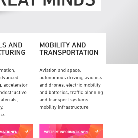
LS AND
MOBILITY AND
TURING
TRANSPORTATION
mation,
Aviation and space,
 advanced
autonomous driving, avionics
, accelerator
and drones, electric mobility
ondestructive
and batteries, traffic planning
aterials,
and transport systems,
y,
mobility infrastructure.
ics
RMATIONEN
WEITERE INFORMATIONEN