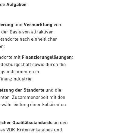
nde
Aufgaben
:
nierung
und
Vermarktung
von
 der Basis von attraktiven
tandorte nach einheitlicher
en;
ndorte mit
Finanzierungslösungen
;
ndesbürgschaft sowie durch die
ngsinstrumenten in
inanzindustrie;
etzung der Standorte
und die
zienten Zusammenarbeit mit den
ewährleistung einer kohärenten
licher Qualitätsstandards
an den
des VDK-Kriterienkatalogs und