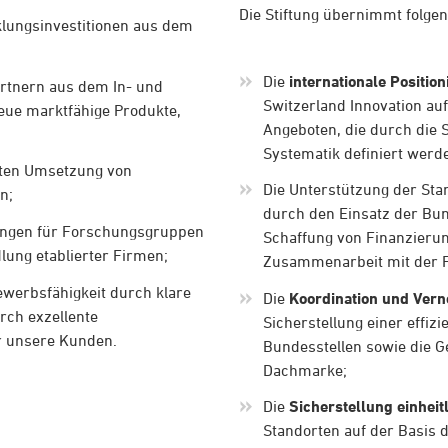
Die Stiftung übernimmt folge
lungsinvestitionen aus dem
Die
internationale Positio
rtnern aus dem In- und
Switzerland Innovation auf
eue marktfähige Produkte,
Angeboten, die durch die S
Systematik definiert werd
igten Umsetzung von
Die Unterstützung der Sta
n;
durch den Einsatz der Bu
ungen für Forschungsgruppen
Schaffung von Finanzieru
lung etablierter Firmen;
Zusammenarbeit mit der F
ewerbsfähigkeit durch klare
Die
Koordination und Vern
rch exzellente
Sicherstellung einer effi
r unsere Kunden.
Bundesstellen sowie die G
Dachmarke;
Die
Sicherstellung einheit
Standorten auf der Basis 